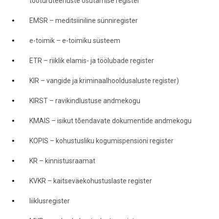
tööturuteenuste osutamise register
EMSR – meditsiiniline sünniregister
e-toimik – e-toimiku süsteem
ETR – riiklik elamis- ja töölubade register
KIR – vangide ja kriminaalhooldusaluste register)
KIRST – ravikindlustuse andmekogu
KMAIS – isikut tõendavate dokumentide andmekogu
KOPIS – kohustusliku kogumispensioni register
KR – kinnistusraamat
KVKR – kaitseväekohustuslaste register
liiklusregister