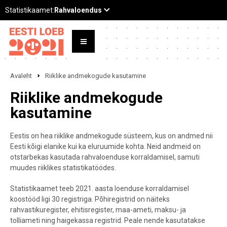
Avaleht
Riiklike andmekogude kasutamine
Riiklike andmekogude
kasutamine
Eestis on hea riiklike andmekogude süsteem, kus on andmed nii
Eesti kõigi elanike kui ka eluruumide kohta. Neid andmeid on
otstarbekas kasutada rahvaloenduse korraldamisel, samuti
muudes riiklikes statistikatöödes.
Statistikaamet teeb 2021. aasta loenduse korraldamisel
koostööd ligi 30 registriga. Põhiregistrid on näiteks
rahvastikuregister, ehitisregister, maa-ameti, maksu- ja
tolliameti ning haigekassa registrid. Peale nende kasutatakse