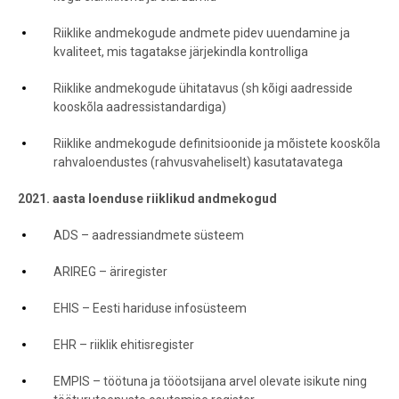
Riiklike andmekogude andmete pidev uuendamine ja
kvaliteet, mis tagatakse järjekindla kontrolliga
Riiklike andmekogude ühitatavus (sh kõigi aadresside
kooskõla aadressistandardiga)
Riiklike andmekogude definitsioonide ja mõistete kooskõla
rahvaloendustes (rahvusvaheliselt) kasutatavatega
2021. aasta loenduse riiklikud andmekogud
ADS – aadressiandmete süsteem
ARIREG – äriregister
EHIS – Eesti hariduse infosüsteem
EHR – riiklik ehitisregister
EMPIS – töötuna ja tööotsijana arvel olevate isikute ning