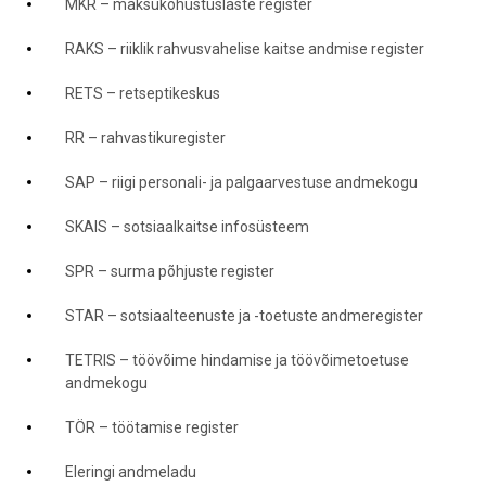
MKR – maksukohustuslaste register
RAKS – riiklik rahvusvahelise kaitse andmise register
RETS – retseptikeskus
RR – rahvastikuregister
SAP – riigi personali- ja palgaarvestuse andmekogu
SKAIS – sotsiaalkaitse infosüsteem
SPR – surma põhjuste register
STAR – sotsiaalteenuste ja -toetuste andmeregister
TETRIS – töövõime hindamise ja töövõimetoetuse
andmekogu
TÖR – töötamise register
Eleringi andmeladu