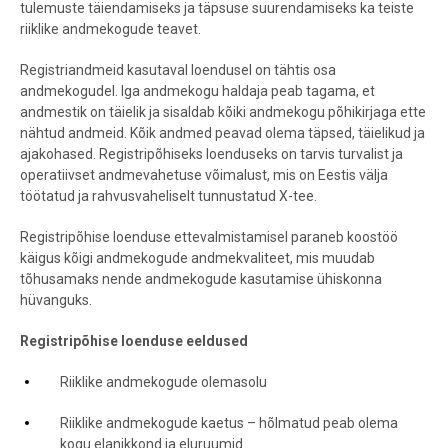
tulemuste täiendamiseks ja täpsuse suurendamiseks ka teiste
riiklike andmekogude teavet.
Registriandmeid kasutaval loendusel on tähtis osa
andmekogudel. Iga andmekogu haldaja peab tagama, et
andmestik on täielik ja sisaldab kõiki andmekogu põhikirjaga ette
nähtud andmeid. Kõik andmed peavad olema täpsed, täielikud ja
ajakohased. Registripõhiseks loenduseks on tarvis turvalist ja
operatiivset andmevahetuse võimalust, mis on Eestis välja
töötatud ja rahvusvaheliselt tunnustatud X-tee.
Registripõhise loenduse ettevalmistamisel paraneb koostöö
käigus kõigi andmekogude andmekvaliteet, mis muudab
tõhusamaks nende andmekogude kasutamise ühiskonna
hüvanguks.
Registripõhise loenduse eeldused
Riiklike andmekogude olemasolu
Riiklike andmekogude kaetus – hõlmatud peab olema
kogu elanikkond ja eluruumid