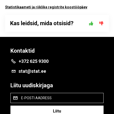
Statistikaameti ja riiklike registrite koostööpäev
Kas leidsid, mida otsisid?
Kontaktid
+372 625 9300
stat@stat.ee
Liitu uudiskirjaga
E-POSTI AADRESS