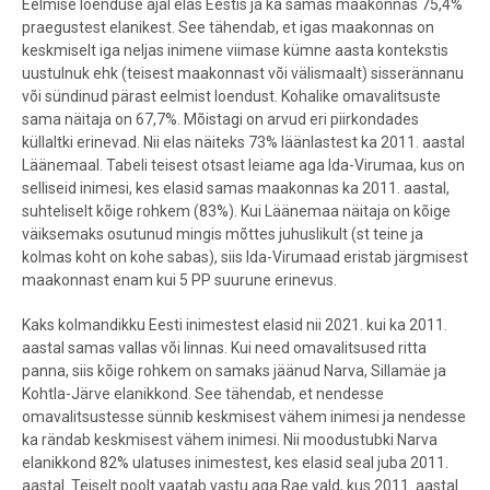
Eelmise loenduse ajal elas Eestis ja ka samas maakonnas 75,4%
praegustest elanikest. See tähendab, et igas maakonnas on
keskmiselt iga neljas inimene viimase kümne aasta kontekstis
uustulnuk ehk (teisest maakonnast või välismaalt) sisserännanu
või sündinud pärast eelmist loendust. Kohalike omavalitsuste
sama näitaja on 67,7%. Mõistagi on arvud eri piirkondades
küllaltki erinevad. Nii elas näiteks 73% läänlastest ka 2011. aastal
Läänemaal. Tabeli teisest otsast leiame aga Ida-Virumaa, kus on
selliseid inimesi, kes elasid samas maakonnas ka 2011. aastal,
suhteliselt kõige rohkem (83%). Kui Läänemaa näitaja on kõige
väiksemaks osutunud mingis mõttes juhuslikult (st teine ja
kolmas koht on kohe sabas), siis Ida-Virumaad eristab järgmisest
maakonnast enam kui 5 PP suurune erinevus.
Kaks kolmandikku Eesti inimestest elasid nii 2021. kui ka 2011.
aastal samas vallas või linnas. Kui need omavalitsused ritta
panna, siis kõige rohkem on samaks jäänud Narva, Sillamäe ja
Kohtla-Järve elanikkond. See tähendab, et nendesse
omavalitsustesse sünnib keskmisest vähem inimesi ja nendesse
ka rändab keskmisest vähem inimesi. Nii moodustubki Narva
elanikkond 82% ulatuses inimestest, kes elasid seal juba 2011.
aastal. Teiselt poolt vaatab vastu aga Rae vald, kus 2011. aastal