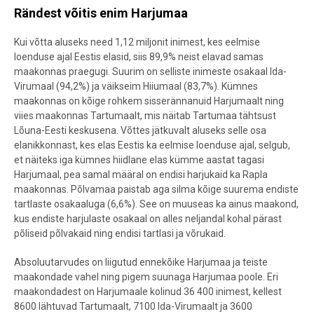
Rändest võitis enim Harjumaa
Kui võtta aluseks need 1,12 miljonit inimest, kes eelmise
loenduse ajal Eestis elasid, siis 89,9% neist elavad samas
maakonnas praegugi. Suurim on selliste inimeste osakaal Ida-
Virumaal (94,2%) ja väikseim Hiiumaal (83,7%). Kümnes
maakonnas on kõige rohkem sisserännanuid Harjumaalt ning
viies maakonnas Tartumaalt, mis näitab Tartumaa tähtsust
Lõuna-Eesti keskusena. Võttes jätkuvalt aluseks selle osa
elanikkonnast, kes elas Eestis ka eelmise loenduse ajal, selgub,
et näiteks iga kümnes hiidlane elas kümme aastat tagasi
Harjumaal, pea samal määral on endisi harjukaid ka Rapla
maakonnas. Põlvamaa paistab aga silma kõige suurema endiste
tartlaste osakaaluga (6,6%). See on muuseas ka ainus maakond,
kus endiste harjulaste osakaal on alles neljandal kohal pärast
põliseid põlvakaid ning endisi tartlasi ja võrukaid.
Absoluutarvudes on liigutud ennekõike Harjumaa ja teiste
maakondade vahel ning pigem suunaga Harjumaa poole. Eri
maakondadest on Harjumaale kolinud 36 400 inimest, kellest
8600 lähtuvad Tartumaalt, 7100 Ida-Virumaalt ja 3600