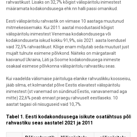
rahvastikust. Lisaks on 32,7% kõigist välispäritolu inimestest
määramata kodakondsusega ehk nn halli passi omanikud.
Eesti välispäritolu rahvastik on viimase 10 aastaga muutunud
mitmekesisemaks. Kui 2011. aastal moodustasid kõigist
välispäritolu inimestest Venemaa kodakondsusega või
kodakondsuseta isikud kokku 91,9%, siis 2021. aasta loendusel
vaid 72,5% rahvastikust. Kõige enam mõjutab seda muutust just
mujalt tulnute esimene põlvkond. Näiteks on märgatavalt
kasvanud Ukraina, Läti ja Soome kodakondsusega inimeste
osakaal esimese põlvkonna välispäritolu rahvastiku seas.
Kui vaadelda välismaise päritoluga elanike rahvuslikku koosseisu,
jääb silma, et kolmandat põlve Eestis elavatest välispäritolu
inimestest (st vanemad on sündinud Eestis, vanavanemad aga
mitte) 22,6% peab ennast praegu rahvuselt eestlaseks. 10
aastat tagasi oli niisuguseid vaid 10,7%.
Tabel 1. Eesti kodakondsusega isikute osatähtsus põlisra
rahvastiku seas aastatel 2021 ja 2011