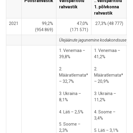
Põlisrahvastik
Välispäritolu
.. välispäritolu
..
rahvastik
1. põlvkonna
2
rahvastik
r
2021
99,2%
47,0%
27,3% (48 777)
5
(954 869)
(171 571)
Ülejäänute jagunemine kodakondsuse järg
1. Venemaa –
1. Venemaa –
1.
39,8%
41,2%
M
–
2.
2.
Määratlemata*
Määratlemata*
2
– 32,7%
– 20,9%
3
3. Ukraina –
3. Ukraina –
3.
8,1%
11,2%
1
4. Läti – 2,5%
4. Soome –
4.
3,4%
5. Soome –
5
2,3%
5. Läti – 3,1%