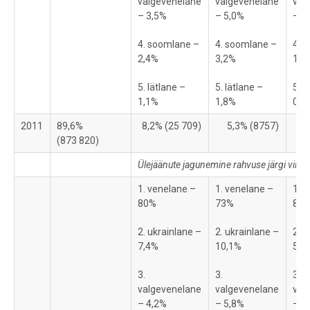
valgevenelane
valgevenelane
val
– 3,5%
– 5,0%
– 2
4. soomlane –
4. soomlane –
4. 
2,4%
3,2%
1,8
5. lätlane –
5. lätlane –
5. 
1,1%
1,8%
0,5
2011
89,6%
8,2% (25 709)
5,3% (8757)
(873 820)
Ülejäänute jagunemine rahvuse järgi viid
1. venelane –
1. venelane –
1. 
80%
73%
86,
2. ukrainlane –
2. ukrainlane –
2. u
7,4%
10,1%
5,0
3.
3.
3.
valgevenelane
valgevenelane
val
– 4,2%
– 5,8%
– 2