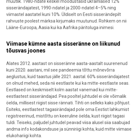
muutlik. 1980-ndate keskel moodustasid ukrainlased 12%
sisserändajatest, 1990-ndatel ja 2000-ndatel 4–5% ning
viimastel aastatel kuni 10%. Üldiselt on Eesti sisserändepilt
rahvuste poolest märksa kirjumaks muutunud. Rohkem on nii
Lääne-Euroopa, Aasia kui ka Aafrika päritoluga inimesi.
Viimase kümne aasta sisseränne on liikunud
tõusvas joones
Alates 2012. aastast on sisseränne aasta-aastalt suurenenud
kuni 2020. aastani, mil see pandeemia tõttu mõnevõrra
aeglustus, kuid taastus jälle 2021. aastal. 60% sisserändajatest
on olnud mehed, seda nii eestlaste kui ka mitte-eestlaste seas.
Eestlased on keskmiselt kolm aastat vanemad kui mitte-
eestlastest sisserändajad. Pea pooltel juhtudel ei ole võimalik
öelda, millisest riigist sisse rännati. Tihti on selleks kaks põhjust.
Esiteks, eestlastest tagasirändajad pole oma Eestist lahkumist
registreerinud, mistõttu on keeruline öelda, kust riigist tagasi
tuldi. Teiseks, paljudel juhtudel peavad viisa alusel siia saabujad
andma info kodakondsuse ja sünniriigi kohta, kuid mitte viimase
elukohariigi kohta.