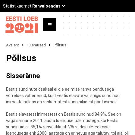
Avaleht
Tulemused
Põlisus
Põlisus
Sisseränne
Eestis sündinute osakaal ei ole eelmise rahvaloendusega
võrreldes vähenenud, kuid Eestis elavate välisriigis sündinud
inimeste hulgas on rohkematest sünniriikidest pärit inimesi.
Eestis elavatest inimestest on Eestis sündinud 84,9%. See on
väga sarnane 2011. aasta loenduse tulemustega, kui Eestis
sündinuid oli 85,1% rahvastikust. Võrreldes üle-eelmise
loendusega ehk 2000. aastaga on erinevus aga tajutav: tol ajal oli