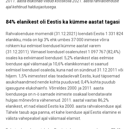
2011. aasta elukohad viidud kooskõlla 2021. aasta rahvaloenduse
ajal kehtinud haldusjaotusega.
84% elanikest oli Eestis ka kümme aastat tagasi
Rahvaloenduse momendil (31.12.2021) loendati Eestis 1 331 824
elanikku, mida on ligi 3% ehk umbes 37 000 inimese võrra
rohkem kui eelmisel loendusel kümme aastat varem
(31.12.2011). Viimasel loendusel osalenutest 1 097 767 (82,4%)
osales ka eelviimasel loendusel. 5,2% elanikest elas eelmise
loenduse ajal välismaal ja 10,6% elanikkonnast ei saanud
eelmisel loendusel osaleda, kuna nad on sündinud 31.12.2011 või
hiljem. 1,5% inimestest elas teadaolevalt Eestis, kuid täpsemad
asukohaandmed nende kohta puuduvad; 0,4% kohta puudub
igasugune elukohainfo. Võrreldes 2000. ja 2011. aasta
loendusega on n-ö samade inimeste osakaal loendatavate
hulgas mõnevõrra vähenenud. 2011. aastal vastas 86,2%
elanikest, et nad elasid Eestis ka 2000. aasta rahvaloenduse ajal.
Tähele tasub aga panna, et kahe loenduse ajal Eestis elamine ei
välista vahepealsel ajal välismaal elamist.