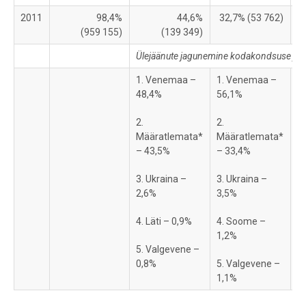
2011
98,4%
44,6%
32,7% (53 762)
5
(959 155)
(139 349)
Ülejäänute jagunemine kodakondsuse järg
1. Venemaa –
1. Venemaa –
1.
48,4%
56,1%
M
–
2.
2.
Määratlemata*
Määratlemata*
2
– 43,5%
– 33,4%
3
3. Ukraina –
3. Ukraina –
3.
2,6%
3,5%
1
4. Läti – 0,9%
4. Soome –
4
1,2%
5. Valgevene –
5.
0,8%
5. Valgevene –
1,1%