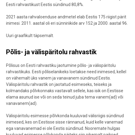
Eesti rahvastikust Eestis sündinud 80,8%.
2021 aasta rahvaloenduse andmetel elab Eestis 175 riigist pärit
inimesi. 2011. aastal oli eri sünniriikide arv 152 ja 2000. aastal 96.
Uuri graafikult täpsemalt.
Põlis- ja välispäritolu rahvastik
Põlisus on Eesti rahvastiku jaotumine põlis- ja välispäritolu
rahvastikuks. Eesti põliselanikeks loetakse need inimesed, kellel
on vähemalt üks vanem ja vanavanem sündinud Eestis.
Välispäritolu rahvastik on jaotatud esimeseks, teiseks ja
kolmandaks põlvkonnaks vastavalt sellele, kas isik on Eestisse
elama asunud ise või on seda teinud juba tema vanem(ad) või
vanavanem(ad).
Välispäritolu esimesse põlvkonda kuuluvad välisriigis sündinud
inimesed, kes on Eestisse sisse rännanud, kuid kelle vanemad
ega vanavanemad ei ole Eestis sündinud. Nooremate hulgas
kuuluvad esimesse põlvkonda näiteks siin pikemalt paiksed