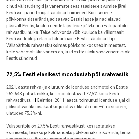
olnud välistudengid ja vanemate seas taasiseseisvumise järel
Eestisse jäänud mujal sündinud inimesed. Kui esimese
põlvkonna sisserändajad saavad Eestis lapse ja nad elavad
püsivalt Eestis, kuulub nende laps teise põlvkonna välispäritolu
rahvastiku hulka. Teise põlvkonda võib kuuluda ka välismaalt
Eestisse tööle ja elama tulnud naise Eestis sündinud laps.
Välispäritolu rahvastiku kolmas põlvkond koosneb inimestest,
kelle vähemalt üks vanem on, kuid mitte ükski vanavanem ei ole
Eestis sündinud.
72,5% Eesti elanikest moodustab põlisrahvastik
2021. aasta rahva- ja eluruumide loenduse andmetel on Eestis
962 643 põliselanikku, kes moodustavad 72,5% kogu Eesti
rahvastikust.
[1]
Eelmise, 2011. aastal toimunud loenduse ajal oli
põlisrahvastiku osakaal kogu rahvastikust mõnevõrra suurem,
ulatudes 75,3%-ni.
Välispäritolu on 27,5% Eesti rahvastikust, kes jaotatakse
esimeseks, teiseks ja kolmandaks põlvkonnaks isiku enda, tema