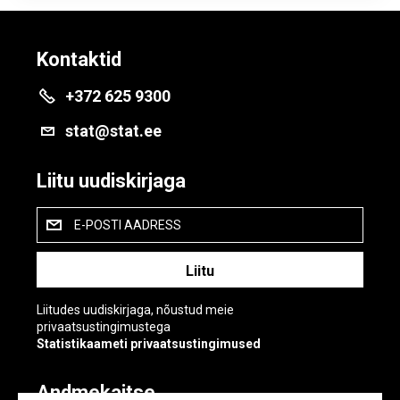
Kontaktid
+372 625 9300
stat@stat.ee
Liitu uudiskirjaga
E-POSTI AADRESS
Liitudes uudiskirjaga, nõustud meie
privaatsustingimustega
Statistikaameti privaatsustingimused
Andmekaitse