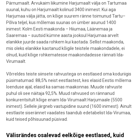
Pärnumaalt. Arvukaim liikumine Harjumaalt välja on Tartumaa
suunal, kuhu on Harjumaalt kolinud 3400 inimest. Kui aga
Harjumaa välja jätta, on kõige suurem ränne toimunud Tartu–
Põlva teljel, kus mõlemas suunas on ümber asunud 1400
inimest. Kolm Eesti maakonda – Hiiumaa, Läänemaa ja
Saaremaa – suutsid kümne aasta jooksul Harjumaa arvelt
elanikke juurde saada rohkem kui kaotada. Sellist maakonda,
mis oleks elanikke kaotanud kõigile teistele maakondadele, ei
olnud, kuid kõige rohkematesse maakondadesse rännati Ida-
Virumaalt.
Võrreldes teiste siinsete rahvustega on eestlased oma koduriigis
püsimatumad. 88,5% neist eestlastest, kes elasid Eestis mõlema
loenduse ajal, elasid ka samas maakonnas. Muude rahvuste
puhul oli see näitaja 92,5%. Muud rahvused on rännanud
konkurentsitult kõige enam Ida-Virumaalt Harjumaale (5500
inimest). Sellele järgneb vastupidine suund (1600 inimest). Ainult
eestlaste siserännet vaadates taandub edetabelist Ida-Virumaa,
kuid teised põhisuunad püsivad.
Välisrändes osalevad eelkõige eestlased, kuid