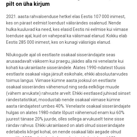
pilt on üha kirjum
2021. aasta rahvaloenduse hetkel elas Eestis 107 000 inimest,
kes on pärast eelmist loendust välisrändes osalenud. Nende
hulka kuuluvad ka need, kes elasid Eestis nii eelmise kui viimase
loenduse ajal, kuid on vahepeal ka välismaal elanud. Kokku elab
Eestis 285 000 inimest, kes on kunagi välisriigis elanud.
Nõukogude ajal oli eestlaste osakaal sisserändajate seas
arusaadavalt väiksem kui praegu, jäädes alla nii venelaste kui
kohati ka ukrainlaste sisserändele. Alates 1990-ndatest tõusis
eestlaste osakaal väga järsult esikohale, ehkki absoluutarvudes
toimus langus. Viimase kümne aasta jooksul on eestlaste
osakaal sisserändes vähenenud ning seda eelkõige muude
(vähem arvukate) rahvuste arvelt. Ehkki eestlased juhivad siinset
rändestatistikat, moodustab nende osakaal viimase kümne
aasta rändajatest umbes 40%. Venelaste osakaal sisserändajate
hulgas on alates 1980-ndate lõpust vähenenud enam kui 60%
juurest tänase 20% juurde, olles sellega arvukuselt teine sisse
rändav rahvus. Ehkki ukrainlased on alati olnud sisserändajate
edetabelis kõrgel kohal, on nende osakaal läbi aegade olnud