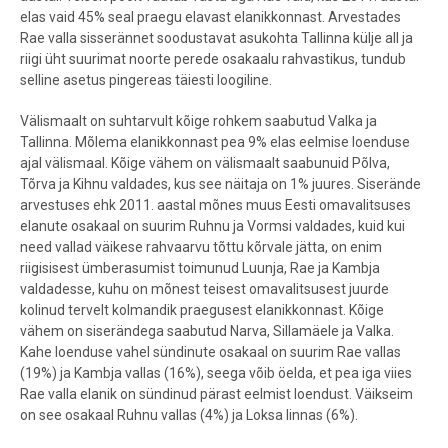
elas vaid 45% seal praegu elavast elanikkonnast. Arvestades
Rae valla sisserännet soodustavat asukohta Tallinna külje all ja
riigi üht suurimat noorte perede osakaalu rahvastikus, tundub
selline asetus pingereas täiesti loogiline.
Välismaalt on suhtarvult kõige rohkem saabutud Valka ja
Tallinna. Mõlema elanikkonnast pea 9% elas eelmise loenduse
ajal välismaal. Kõige vähem on välismaalt saabunuid Põlva,
Tõrva ja Kihnu valdades, kus see näitaja on 1% juures. Siserände
arvestuses ehk 2011. aastal mõnes muus Eesti omavalitsuses
elanute osakaal on suurim Ruhnu ja Vormsi valdades, kuid kui
need vallad väikese rahvaarvu tõttu kõrvale jätta, on enim
riigisisest ümberasumist toimunud Luunja, Rae ja Kambja
valdadesse, kuhu on mõnest teisest omavalitsusest juurde
kolinud tervelt kolmandik praegusest elanikkonnast. Kõige
vähem on siserändega saabutud Narva, Sillamäele ja Valka.
Kahe loenduse vahel sündinute osakaal on suurim Rae vallas
(19%) ja Kambja vallas (16%), seega võib öelda, et pea iga viies
Rae valla elanik on sündinud pärast eelmist loendust. Väikseim
on see osakaal Ruhnu vallas (4%) ja Loksa linnas (6%).