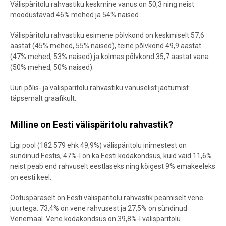
Välispäritolu rahvastiku keskmine vanus on 50,3 ning neist
moodustavad 46% mehed ja 54% naised.
Välispäritolu rahvastiku esimene põlvkond on keskmiselt 57,6
aastat (45% mehed, 55% naised), teine põlvkond 49,9 aastat
(47% mehed, 53% naised) ja kolmas põlvkond 35,7 aastat vana
(50% mehed, 50% naised).
Uuri põlis- ja välispäritolu rahvastiku vanuselist jaotumist
täpsemalt graafikult.
Milline on Eesti välispäritolu rahvastik?
Ligi pool (182 579 ehk 49,9%) välispäritolu inimestest on
sündinud Eestis, 47%-l on ka Eesti kodakondsus, kuid vaid 11,6%
neist peab end rahvuselt eestlaseks ning kõigest 9% emakeeleks
on eesti keel.
Ootuspäraselt on Eesti välispäritolu rahvastik peamiselt vene
juurtega: 73,4% on vene rahvusest ja 27,5% on sündinud
Venemaal. Vene kodakondsus on 39,8%-l välispäritolu