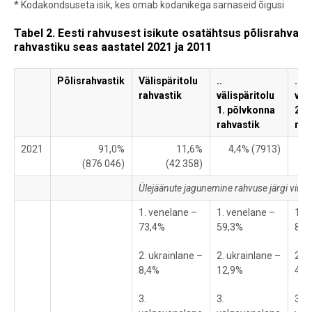
* Kodakondsuseta isik, kes omab kodanikega sarnaseid õigusi
Tabel 2. Eesti rahvusest isikute osatähtsus põlisrahvastik
rahvastiku seas aastatel 2021 ja 2011
Põlisrahvastik
Välispäritolu
..
..
rahvastik
välispäritolu
väl
1. põlvkonna
2. 
rahvastik
rah
2021
91,0%
11,6%
4,4% (7913)
(876 046)
(42 358)
Ülejäänute jagunemine rahvuse järgi viid
1. venelane –
1. venelane –
1. 
73,4%
59,3%
86
2. ukrainlane –
2. ukrainlane –
2. u
8,4%
12,9%
4,6
3.
3.
3.