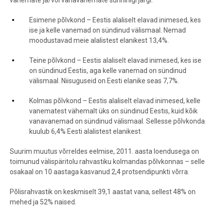
vanemate ja/või vanavanemate sünniriigi järgi.
Esimene põlvkond – Eestis alaliselt elavad inimesed, kes
ise ja kelle vanemad on sündinud välismaal. Nemad
moodustavad meie alalistest elanikest 13,4%.
Teine põlvkond – Eestis alaliselt elavad inimesed, kes ise
on sündinud Eestis, aga kelle vanemad on sündinud
välismaal. Niisuguseid on Eesti elanike seas 7,7%.
Kolmas põlvkond – Eestis alaliselt elavad inimesed, kelle
vanematest vähemalt üks on sündinud Eestis, kuid kõik
vanavanemad on sündinud välismaal. Sellesse põlvkonda
kuulub 6,4% Eesti alalistest elanikest.
Suurim muutus võrreldes eelmise, 2011. aasta loendusega on
toimunud välispäritolu rahvastiku kolmandas põlvkonnas – selle
osakaal on 10 aastaga kasvanud 2,4 protsendipunkti võrra.
Põlisrahvastik on keskmiselt 39,1 aastat vana, sellest 48% on
mehed ja 52% naised.