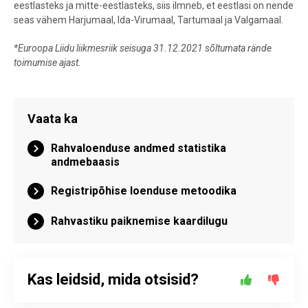
eestlasteks ja mitte-eestlasteks, siis ilmneb, et eestlasi on nende
seas vähem Harjumaal, Ida-Virumaal, Tartumaal ja Valgamaal.
*Euroopa Liidu liikmesriik seisuga 31.12.2021 sõltumata rände
toimumise ajast.
Vaata ka
Rahvaloenduse andmed statistika
andmebaasis
Registripõhise loenduse metoodika
Rahvastiku paiknemise kaardilugu
Kas leidsid, mida otsisid?