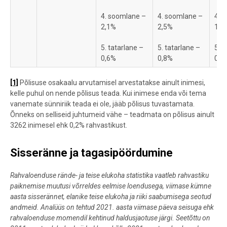
4. soomlane –
4. soomlane –
4. 
2,1%
2,5%
1,9
5. tatarlane –
5. tatarlane –
5. t
0,6%
0,8%
0,5
[1]
Põlisuse osakaalu arvutamisel arvestatakse ainult inimesi,
kelle puhul on nende põlisus teada. Kui inimese enda või tema
vanemate sünniriik teada ei ole, jääb põlisus tuvastamata.
Õnneks on selliseid juhtumeid vähe – teadmata on põlisus ainult
3262 inimesel ehk 0,2% rahvastikust.
Sisseränne ja tagasipöördumine
Rahvaloenduse rände- ja teise elukoha statistika vaatleb rahvastiku
paiknemise muutusi võrreldes eelmise loendusega, viimase kümne
aasta sisserännet, elanike teise elukoha ja riiki saabumisega seotud
andmeid. Analüüs on tehtud 2021. aasta viimase päeva seisuga ehk
rahvaloenduse momendil kehtinud haldusjaotuse järgi. Seetõttu on