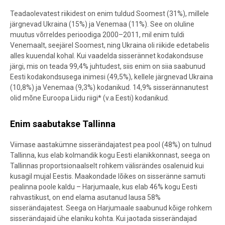
Teadaolevatest riikidest on enim tuldud Soomest (31%), millele
järgnevad Ukraina (15%) ja Venemaa (11%). See on oluline
muutus võrreldes perioodiga 2000–2011, mil enim tuldi
Venemaalt, seejärel Soomest, ning Ukraina oli riikide edetabelis
alles kuuendal kohal. Kui vaadelda sisserännet kodakondsuse
järgi, mis on teada 99,4% juhtudest, siis enim on siia saabunud
Eesti kodakondsusega inimesi (49,5%), kellele järgnevad Ukraina
(10,8%) ja Venemaa (9,3%) kodanikud. 14,9% sisserännanutest
olid mõne Euroopa Liidu riigi* (v.a Eesti) kodanikud.
Enim saabutakse Tallinna
Viimase aastakümne sisserändajatest pea pool (48%) on tulnud
Tallinna, kus elab kolmandik kogu Eesti elanikkonnast, seega on
Tallinnas proportsionaalselt rohkem välisrändes osalenuid kui
kusagil mujal Eestis. Maakondade lõikes on sisseränne samuti
pealinna poole kaldu – Harjumaale, kus elab 46% kogu Eesti
rahvastikust, on end elama asutanud lausa 58%
sisserändajatest. Seega on Harjumaale saabunud kõige rohkem
sisserändajaid ühe elaniku kohta. Kui jaotada sisserändajad