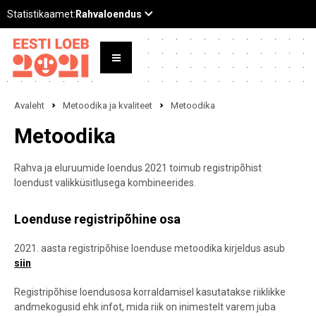
Avaleht
Metoodika ja kvaliteet
Metoodika
Metoodika
Rahva ja eluruumide loendus 2021 toimub registripõhist
loendust valikküsitlusega kombineerides.
Loenduse registripõhine osa
2021. aasta registripõhise loenduse metoodika kirjeldus asub
siin
Registripõhise loendusosa korraldamisel kasutatakse riiklikke
andmekogusid ehk infot, mida riik on inimestelt varem juba