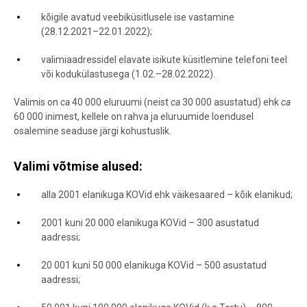
kõigile avatud veebiküsitlusele ise vastamine
(28.12.2021–22.01.2022);
valimiaadressidel elavate isikute küsitlemine telefoni teel
või kodukülastusega (1.02.–28.02.2022).
Valimis on
ca
40 000 eluruumi (neist
ca
30 000 asustatud) ehk
ca
60 000 inimest, kellele on rahva ja eluruumide loendusel
osalemine seaduse järgi kohustuslik.
Valimi võtmise alused:
alla 2001 elanikuga KOVid ehk väikesaared – kõik elanikud;
2001 kuni 20 000 elanikuga KOVid – 300 asustatud
aadressi;
20 001 kuni 50 000 elanikuga KOVid – 500 asustatud
aadressi;