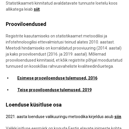
Statistikaameti kinnitatud avaldatavate tunnuste loetelu koos
allikatega leiab
siit
.
Prooviloendused
Registrite kasutamiseks on statistikaamet metoodilisi ja
infotehnoloogilisi ettevalmistusi teinud alates 2010. aastast.
Meetodi hindamiseks on korraldatud prooviuuring (2014. aastal)
ja kaks prooviloendust (2016. ja 2019. aastal). Mõlemad
prooviloendused kinnitasid, et kõik registrite põhjal moodustatud
tunnused on kooskõlas rahvusvaheliste kvaliteedinõuetega.
Esimese prooviloenduse tulemused, 2016
Teise prooviloenduse tulemused, 2019
Loenduse küsitluse osa
2021. aasta loenduse valikuuringu metoodika kirjeldus asub
siin
.
Valikküsitluse eesmärk on koguda Eestis elavate inimeste kohta