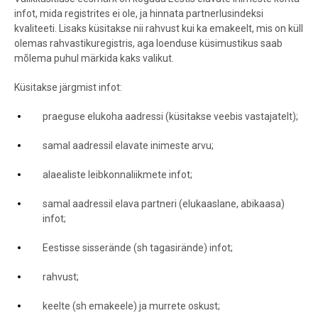
infot, mida registrites ei ole, ja hinnata partnerlusindeksi
kvaliteeti. Lisaks küsitakse nii rahvust kui ka emakeelt, mis on küll
olemas rahvastikuregistris, aga loenduse küsimustikus saab
mõlema puhul märkida kaks valikut.
Küsitakse järgmist infot:
praeguse elukoha aadressi (küsitakse veebis vastajatelt);
samal aadressil elavate inimeste arvu;
alaealiste leibkonnaliikmete infot;
samal aadressil elava partneri (elukaaslane, abikaasa)
infot;
Eestisse sisserände (sh tagasirände) infot;
rahvust;
keelte (sh emakeele) ja murrete oskust;