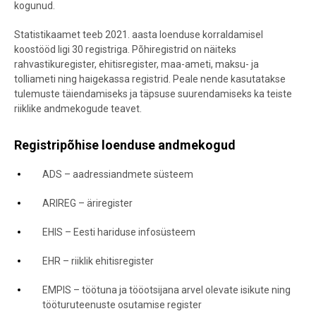
kogunud.
Statistikaamet teeb 2021. aasta loenduse korraldamisel
koostööd ligi 30 registriga. Põhiregistrid on näiteks
rahvastikuregister, ehitisregister, maa-ameti, maksu- ja
tolliameti ning haigekassa registrid. Peale nende kasutatakse
tulemuste täiendamiseks ja täpsuse suurendamiseks ka teiste
riiklike andmekogude teavet.
Registripõhise loenduse andmekogud
ADS – aadressiandmete süsteem
ARIREG – äriregister
EHIS – Eesti hariduse infosüsteem
EHR – riiklik ehitisregister
EMPIS – töötuna ja tööotsijana arvel olevate isikute ning
tööturuteenuste osutamise register