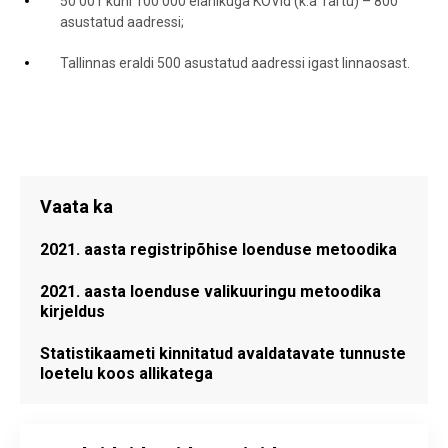
50 001 kuni 100 000 elanikuga KOVid (k.a Tartu) – 800
asustatud aadressi;
Tallinnas eraldi 500 asustatud aadressi igast linnaosast.
Vaata ka
2021. aasta registripõhise loenduse metoodika
2021. aasta loenduse valikuuringu metoodika
kirjeldus
Statistikaameti kinnitatud avaldatavate tunnuste
loetelu koos allikatega