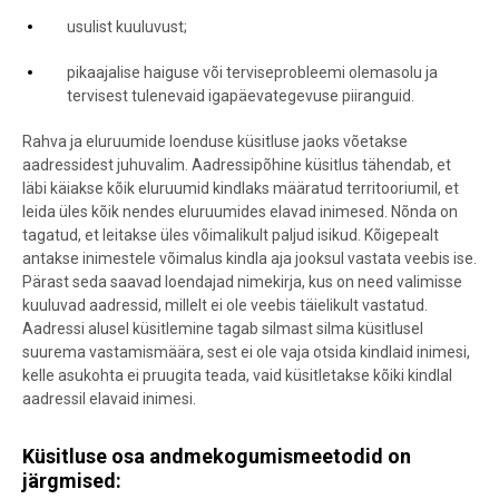
usulist kuuluvust;
pikaajalise haiguse või terviseprobleemi olemasolu ja
tervisest tulenevaid igapäevategevuse piiranguid.
Rahva ja eluruumide loenduse küsitluse jaoks võetakse
aadressidest juhuvalim. Aadressipõhine küsitlus tähendab, et
läbi käiakse kõik eluruumid kindlaks määratud territooriumil, et
leida üles kõik nendes eluruumides elavad inimesed. Nõnda on
tagatud, et leitakse üles võimalikult paljud isikud. Kõigepealt
antakse inimestele võimalus kindla aja jooksul vastata veebis ise.
Pärast seda saavad loendajad nimekirja, kus on need valimisse
kuuluvad aadressid, millelt ei ole veebis täielikult vastatud.
Aadressi alusel küsitlemine tagab silmast silma küsitlusel
suurema vastamismäära, sest ei ole vaja otsida kindlaid inimesi,
kelle asukohta ei pruugita teada, vaid küsitletakse kõiki kindlal
aadressil elavaid inimesi.
Küsitluse osa andmekogumismeetodid on
järgmised: