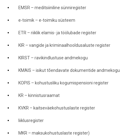
EMSR – meditsiiniline sünniregister
e-toimik – e-toimiku süsteem
ETR – riiklik elamis- ja töölubade register
KIR – vangide ja kriminaalhooldusaluste register
KIRST – ravikindlustuse andmekogu
KMAIS – isikut tõendavate dokumentide andmekogu
KOPIS – kohustusliku kogumispensioni register
KR – kinnistusraamat
KVKR – kaitseväekohustuslaste register
liiklusregister
MKR – maksukohustuslaste register)