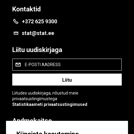
Kontaktid
+372 625 9300
stat@stat.ee
Liitu uudiskirjaga
E-POSTI AADRESS
Liitudes uudiskirjaga, nõustud meie
privaatsustingimustega
Statistikaameti privaatsustingimused
Andmekaitse
Andmekaitse
Küpsiste sätted