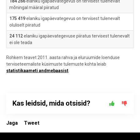
184 266
elaniku igapäevategevus on tervisest tulenevalt
mõningal määral piiratud
175 419
elaniku igapäevategevus on tervisest tulenevalt
oluliselt piiratud
24 112
elaniku igapäevategevuse piiratus tervisest tulenevalt
ei ole teada
Rohkem teavet 2011. aasta rahva ja eluruumide loenduse
terviseteemaliste küsimuste tulemuste kohta leiab
statistikaameti andmebaasist
.
Kas leidsid, mida otsisid?
Jaga
Tweet