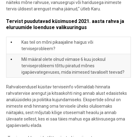
näiteks mõne rahvuse, vanusegrupi või haridusega inimeste
tervis üldisest arengust maha jäänud,“ ütleb Karu.
Tervist puudutavad küsimused 2021. aasta rahva ja
eluruumide loenduse valikuuringus
Kas teil on mõni pikaajaline haigus või
terviseprobleem?
Mil määral olete olnud viimase 6 kuu jooksul
terviseprobleemi tõttu piiratud mõnes
igapäevategevuses, mida inimesed tavaliselt teevad?
Rahvaloendusel küsitav terviseinfo võimaldab hinnata
rahvatervise arengut ja kitsaskohti ning annab alust edasisteks
analüüsideks ja poliitika kujundamiseks. Ekspertide sõnul on
inimeste endi hinnang oma tervisele üheks olulisemaks
näitajaks, sest mõjutab kõige otsesemalt heaolu ja annab
ülevaate sellest, kes ei saa täies mahus ega aktiivsusega oma
igapäevaelu elada.