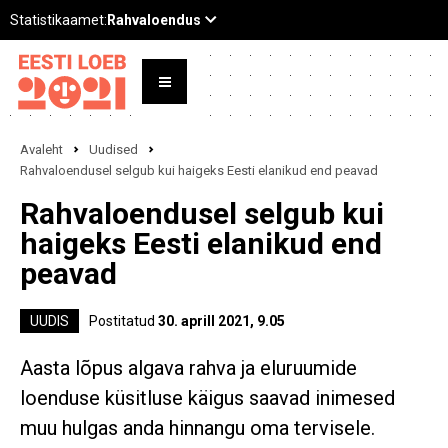
Avaleht
Uudised
Rahvaloendusel selgub kui haigeks Eesti elanikud end peavad
Rahvaloendusel selgub kui
haigeks Eesti elanikud end
peavad
UUDIS
Postitatud
30. aprill 2021, 9.05
Aasta lõpus algava rahva ja eluruumide
loenduse küsitluse käigus saavad inimesed
muu hulgas anda hinnangu oma tervisele.