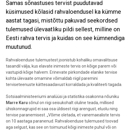
Samas sõnastuses tervist puudutavad
küsimused kõlasid rahvaloendusel ka kümme
aastat tagasi, mistõttu pakuvad seekordsed
tulemused ülevaatliku pildi sellest, milline on
Eesti rahva tervis ja kuidas on see kümnendiga
muutunud.
Rahvaloenduse tulemustest joonistub kohaliku omavalitsuse
tasandil välja, kus elavate inimeste tervis on kõige parem või
vastupidi kõige halvem. Erinevate piirkondade elanike tervise
kohta ülevaate omamine võimaldab riigil paremini
terviseteenuste kättesaadavust korraldada ja kvaliteeti tagada.
Sotsiaalministeeriumi analüüsi ja statistika osakonna nõuniku
Marre Karu
sõnul on riigi seisukohalt oluline teada, millised
ühiskonnagrupid ei saa osa üldisest riigi arengust, eluolu ning
tervise paranemisest. „Võime oletada, et vanemaealiste tervis
on 10 aastaga paranenud. Rahvaloenduse tulemused toovad
aga selgust, kas see on toimunud kõigi inimeste puhul või on