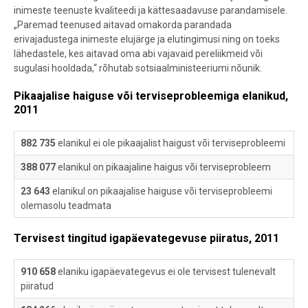
inimeste teenuste kvaliteedi ja kättesaadavuse parandamisele.
„Paremad teenused aitavad omakorda parandada
erivajadustega inimeste elujärge ja elutingimusi ning on toeks
lähedastele, kes aitavad oma abi vajavaid pereliikmeid või
sugulasi hooldada,“ rõhutab sotsiaalministeeriumi nõunik.
Pikaajalise haiguse või terviseprobleemiga elanikud,
2011
882 735
elanikul ei ole pikaajalist haigust või terviseprobleemi
388 077
elanikul on pikaajaline haigus või terviseprobleem
23 643
elanikul on pikaajalise haiguse või terviseprobleemi
olemasolu teadmata
Tervisest tingitud igapäevategevuse piiratus, 2011
910 658
elaniku igapäevategevus ei ole tervisest tulenevalt
piiratud