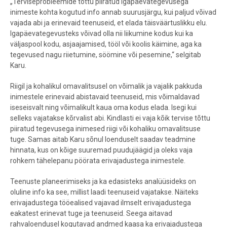
„Terviseprobleemide tõttu piiratud igapäevategevusega
inimeste kohta kogutud info annab suurusjärgu, kui paljud võivad
vajada abi ja erinevaid teenuseid, et elada täisväärtuslikku elu.
Igapäevategevusteks võivad olla nii liikumine kodus kui ka
väljaspool kodu, asjaajamised, tööl või koolis käimine, aga ka
tegevused nagu riietumine, söömine või pesemine,“ selgitab
Karu.
Riigil ja kohalikul omavalitsusel on võimalik ja vajalik pakkuda
inimestele erinevaid abistavaid teenuseid, mis võimaldavad
iseseisvalt ning võimalikult kaua oma kodus elada. Isegi kui
selleks vajatakse kõrvalist abi. Kindlasti ei vaja kõik tervise tõttu
piiratud tegevusega inimesed riigi või kohaliku omavalitsuse
tuge. Samas aitab Karu sõnul loenduselt saadav teadmine
hinnata, kus on kõige suuremad puudujäägid ja oleks vaja
rohkem tähelepanu pöörata erivajadustega inimestele.
Teenuste planeerimiseks ja ka edasisteks analüüsideks on
oluline info ka see, millist laadi teenuseid vajatakse. Näiteks
erivajadustega tööealised vajavad ilmselt erivajadustega
eakatest erinevat tuge ja teenuseid. Seega aitavad
rahvaloendusel kogutavad andmed kaasa ka erivajadustega