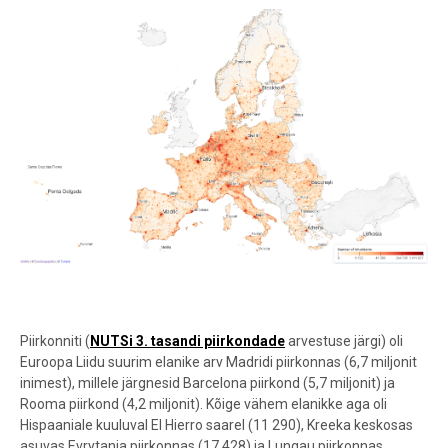
Piirkonniti (
NUTSi 3. tasandi piirkondade
arvestuse järgi) oli
Euroopa Liidu suurim elanike arv Madridi piirkonnas (6,7 miljonit
inimest), millele järgnesid Barcelona piirkond (5,7 miljonit) ja
Rooma piirkond (4,2 miljonit). Kõige vähem elanikke aga oli
Hispaaniale kuuluval El Hierro saarel (11 290), Kreeka keskosas
asuvas Evrytania piirkonnas (17 428) ja Lungau piirkonnas