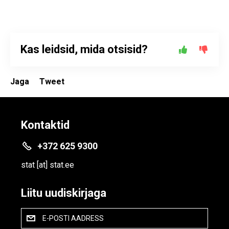
Kas leidsid, mida otsisid?
Jaga
Tweet
Kontaktid
+372 625 9300
stat
[at]
stat.ee
Liitu uudiskirjaga
E-POSTI AADRESS