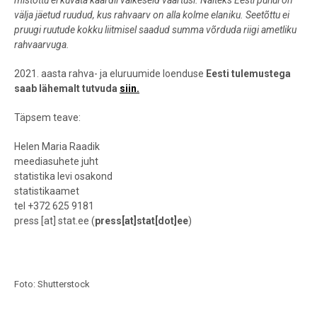
välja jäetud ruudud, kus rahvaarv on alla kolme elaniku. Seetõttu ei
pruugi ruutude kokku liitmisel saadud summa võrduda riigi ametliku
rahvaarvuga.
2021. aasta rahva- ja eluruumide loenduse
Eesti tulemustega
saab lähemalt tutvuda
siin.
Täpsem teave:
Helen Maria Raadik
meediasuhete juht
statistika levi osakond
statistikaamet
tel +372 625 9181
press
[at]
stat.ee
(
press[at]stat[dot]ee
)
Foto: Shutterstock