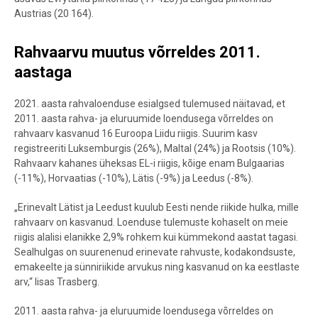
Austrias (20 164).
Rahvaarvu muutus võrreldes 2011.
aastaga
2021. aasta rahvaloenduse esialgsed tulemused näitavad, et
2011. aasta rahva- ja eluruumide loendusega võrreldes on
rahvaarv kasvanud 16 Euroopa Liidu riigis. Suurim kasv
registreeriti Luksemburgis (26%), Maltal (24%) ja Rootsis (10%).
Rahvaarv kahanes üheksas EL-i riigis, kõige enam Bulgaarias
(-11%), Horvaatias (-10%), Lätis (-9%) ja Leedus (-8%).
„Erinevalt Lätist ja Leedust kuulub Eesti nende riikide hulka, mille
rahvaarv on kasvanud. Loenduse tulemuste kohaselt on meie
riigis alalisi elanikke 2,9% rohkem kui kümmekond aastat tagasi.
Sealhulgas on suurenenud erinevate rahvuste, kodakondsuste,
emakeelte ja sünniriikide arvukus ning kasvanud on ka eestlaste
arv,“ lisas Trasberg.
2011. aasta rahva- ja eluruumide loendusega võrreldes on