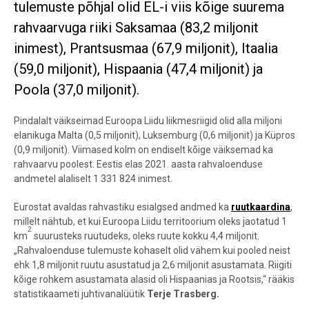
tulemuste põhjal olid EL-i viis kõige suurema
rahvaarvuga riiki Saksamaa (83,2 miljonit
inimest), Prantsusmaa (67,9 miljonit), Itaalia
(59,0 miljonit), Hispaania (47,4 miljonit) ja
Poola (37,0 miljonit).
Pindalalt väikseimad Euroopa Liidu liikmesriigid olid alla miljoni
elanikuga Malta (0,5 miljonit), Luksemburg (0,6 miljonit) ja Küpros
(0,9 miljonit). Viimased kolm on endiselt kõige väiksemad ka
rahvaarvu poolest. Eestis elas 2021. aasta rahvaloenduse
andmetel alaliselt
1 331 824 inimest.
Eurostat avaldas rahvastiku esialgsed andmed ka
ruutkaardina
,
millelt nähtub, et kui Euroopa Liidu territoorium oleks jaotatud 1
2
km
suurusteks ruutudeks, oleks ruute kokku 4,4 miljonit.
„Rahvaloenduse tulemuste kohaselt olid
vähem kui pooled neist
ehk
1,8 miljonit ruutu asustatud ja 2,6 miljonit asustamata. Riigiti
kõige rohkem asustamata alasid oli Hispaanias ja Rootsis,“ rääkis
statistikaameti juhtivanalüütik
Terje Trasberg.