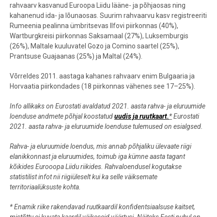
rahvaarv kasvanud Euroopa Liidu lääne- ja põhjaosas ning
kahanenud ida- ja lõunaosas. Suurim rahvaarvu kasv registreeriti
Rumeenia pealinna ümbritsevas Ilfovi piirkonnas (40%),
Wartburgkreisi piirkonnas Saksamaal (27%), Luksemburgis
(26%), Maltale kuuluvatel Gozo ja Comino saartel (25%),
Prantsuse Guajaanas (25%) ja Maltal (24%).
Võrreldes 2011. aastaga kahanes rahvaarv enim Bulgaaria ja
Horvaatia piirkondades (18 piirkonnas vähenes see 17–25%).
Info allikaks on Eurostati avaldatud 2021. aasta rahva- ja eluruumide
loenduse andmete põhjal koostatud
uudis ja ruutkaart.
*
Eurostati
2021. aasta rahva- ja eluruumide loenduse tulemused on esialgsed.
Rahva- ja eluruumide loendus, mis annab põhjaliku ülevaate riigi
elanikkonnast ja eluruumides, toimub iga kümne aasta tagant
kõikides Eurooopa Liidu riikides. Rahvaloendusel kogutakse
statistilist infot nii riigiüleselt kui ka selle väiksemate
territoriaalüksuste kohta.
* Enamik riike rakendavad ruutkaardil konfidentsiaalsuse kaitset,
mistõttu ei kuvata kaardil väikeseid väärtusi. Näiteks Eesti puhul on