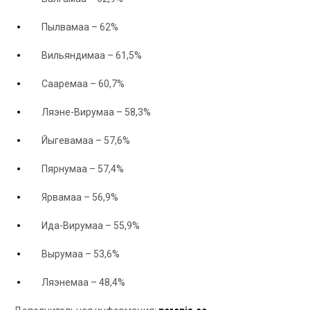
Пылвамаа
–
62
%
Вильяндимаа
–
61
,
5
%
Сааремаа
–
60
,
7
%
Ляэне-Вирумаа
–
58
,
3
%
Йыгевамаа
–
57
,
6
%
Пярнумаа
–
57
,
4
%
Ярвамаа
–
56,9
%
Ида-Вирумаа
–
55
,
9
%
Вырумаа
–
53
,
6
%
Ляэнемаа
–
48
,
4
%