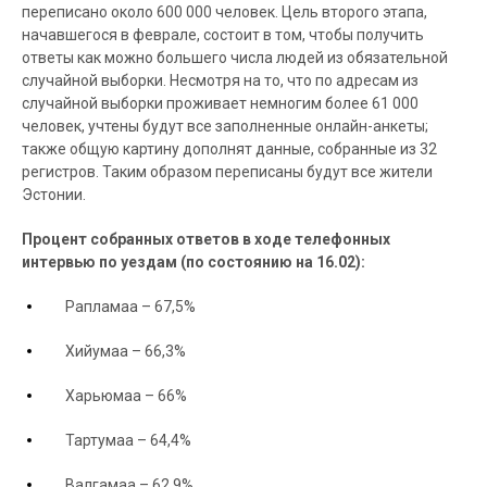
переписано около 600 000 человек. Цель второго этапа,
начавшегося в феврале, состоит в том, чтобы получить
ответы как можно большего числа людей из обязательной
случайной выборки. Несмотря на то, что по адресам из
случайной выборки проживает немногим более 61 000
человек, учтены будут все заполненные онлайн-анкеты;
также общую картину дополнят данные, собранные из 32
регистров. Таким образом переписаны будут все жители
Эстонии.
Процент собранных ответов в ходе телефонных
интервью по уездам
(
по состоянию на 16.02
):
Рапламаа
–
67
,
5
%
Хийумаа
–
66
,
3
%
Харьюмаа
–
66
%
Тартумаа
–
6
4
,4
%
Валгамаа
–
62
,
9
%